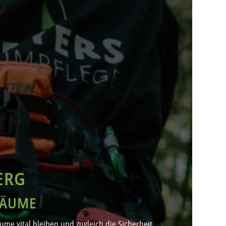
ERG
BÄUME
me vital bleiben und zugleich die Sicherheit