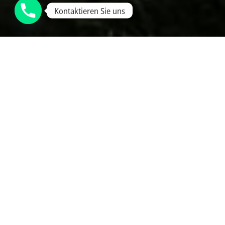
Kontaktieren Sie uns
FACHGERECHT UND
BODENSCHONEND
Ziel ist es das geschlagene Holz zügig und
umweltschonend abzutransportieren.
Nach dem Holzeinschlag folgt das Holzrücken – der
fachgerechte Abtransport des geschlagenen Holzes aus
dem Bestand. Diese Arbeit erfordert Erfahrung,
geeignete Technik und ein hohes Maß an
Rücksichtnahme auf den Wald und seine Böden. Unser
Team führt das Holzrücken sicher, effizient und