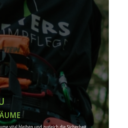
U
BÄUME
me vital bleiben und zugleich die Sicherheit