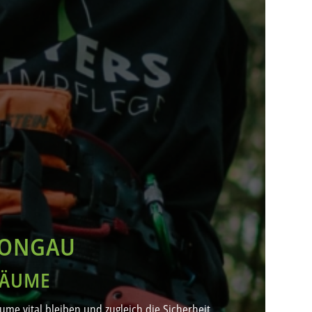
HONGAU
BÄUME
me vital bleiben und zugleich die Sicherheit